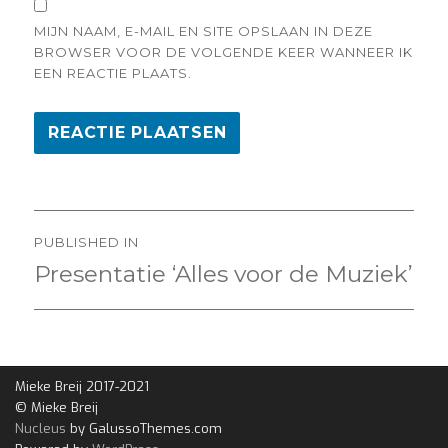
MIJN NAAM, E-MAIL EN SITE OPSLAAN IN DEZE
BROWSER VOOR DE VOLGENDE KEER WANNEER IK
EEN REACTIE PLAATS.
Bericht
PUBLISHED IN
navigatie
Presentatie ‘Alles voor de Muziek’
Mieke Breij 2017-2021
© Mieke Breij
Nucleus
by GalussoThemes.com