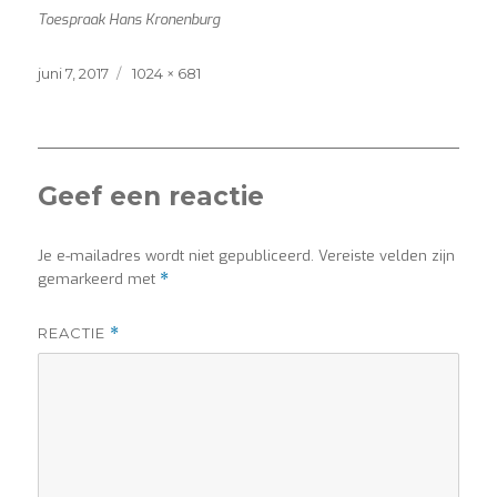
Toespraak Hans Kronenburg
Posted
Full
juni 7, 2017
1024 × 681
on
size
Geef een reactie
Je e-mailadres wordt niet gepubliceerd.
Vereiste velden zijn
gemarkeerd met
*
REACTIE
*