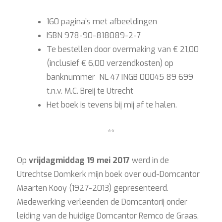
160 pagina’s met afbeeldingen
ISBN 978-90-818089-2-7
Te bestellen door overmaking van € 21,00
(inclusief € 6,00 verzendkosten) op
banknummer NL 47 INGB 00045 89 699
t.n.v. M.C. Breij te Utrecht
Het boek is tevens bij mij af te halen.
**
Op
vrijdagmiddag 19 mei 2
017
werd in de
Utrechtse Domkerk mijn boek over oud-Domcantor
Maarten Kooy (1927-2013) gepresenteerd.
Medewerking verleenden de Domcantorij onder
leiding van de huidige Domcantor Remco de Graas,