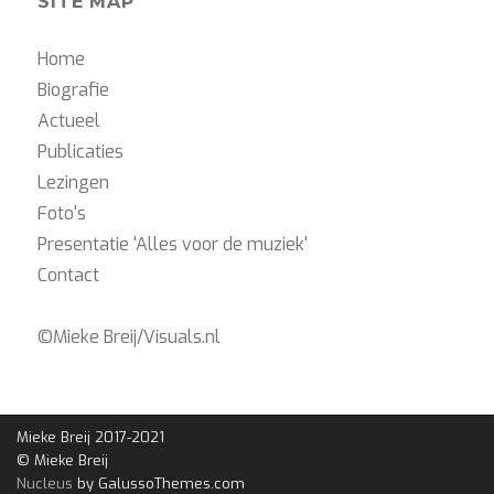
SITE MAP
Home
Biografie
Actueel
Publicaties
Lezingen
Foto's
Presentatie 'Alles voor de muziek'
Contact
©Mieke Breij/
Visuals.nl
Mieke Breij 2017-2021
© Mieke Breij
Nucleus
by GalussoThemes.com