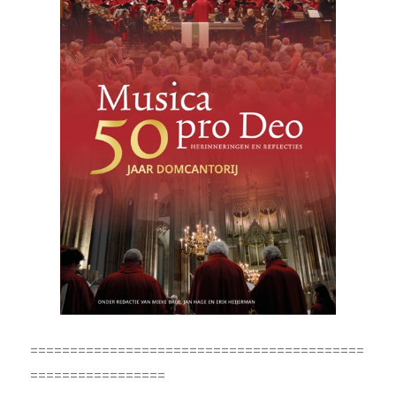
==========================================
=================