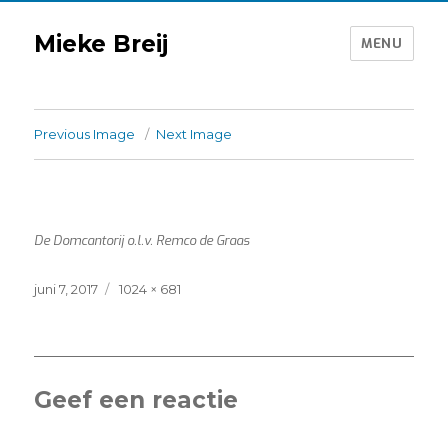
Mieke Breij
MENU
Previous Image
Next Image
De Domcantorij o.l.v. Remco de Graas
Posted
Full
juni 7, 2017
1024 × 681
on
size
Geef een reactie