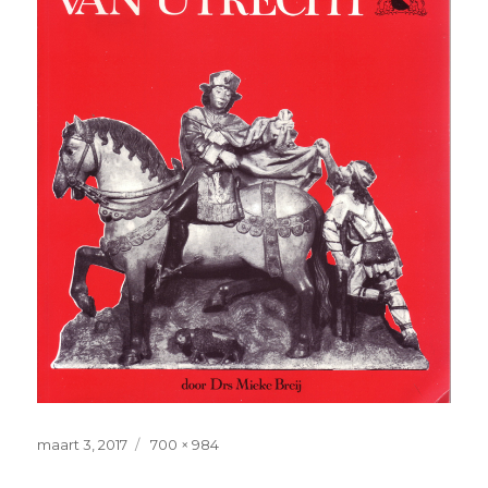
Posted
Full
maart 3, 2017
700 × 984
on
size